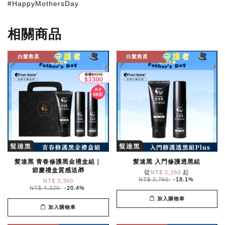
#HappyMothersDay
相關商品
白髮救星
白髮救星
髪速黑 青春修護黑金禮盒組｜
髪速黑 入門修護透黑組
節慶禮盒質感送🎁
從
起
NT$ 2,260
NT$ 2,760
-18.1%
NT$ 3,360
NT$ 4,220
-20.4%
加入購物車
加入購物車