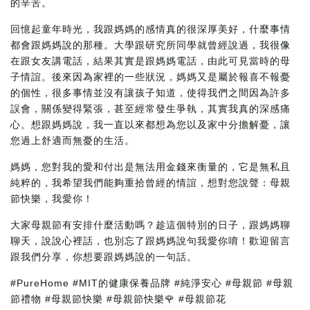
的辛苦。
回憶起童年時光，我跟媽媽的感情真的很深厚美好，什麼事情
都會跟媽媽說的那種。大學跟研究所同學就曾經說過，我很像
在跟女友講電話，結果其實是跟媽媽電話，由此可見當時的母
子情誼。後來因為家裡的一些狀況，媽媽又是屬於報喜不報憂
的個性，很多事情並沒有讓孩子知道，使得我們之間因為許多
誤會，關係變得緊張，甚至經常發生爭執，其實我真的深感痛
心。想跟媽媽說，我一直以來都想為您以及家中分擔解憂，讓
您過上舒適而無憂的生活。
媽媽，您對我的愛和付出是無法用金錢來衡量的，它是無私且
純粹的，我希望我們能夠重拾曾經的情誼，想對您說聲：母親
節快樂，我愛你！
大家母親節有安排什麼活動嗎？趁這個特別的日子，跟媽媽聊
聊天，說說心裡話，也別忘了跟媽媽說句我愛你唷！歡迎留言
跟我們分享，你想要跟媽媽說的一句話。
#PureHome #MIT的健康保養品牌 #純淨安心 #母親節 #母親
節禮物 #母親節快樂 #母親節快樂🌹 #母親節花