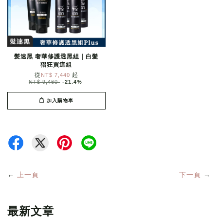
髪速黑 奢華修護透黑組｜白髮
猖狂買這組
從
起
NT$ 7,440
NT$ 9,460
-21.4%
加入購物車
←
上一頁
下一頁
→
最新文章