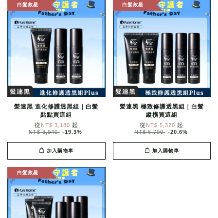
白髮救星
白髮救星
髪速黑 進化修護透黑組｜白髮
髪速黑 極致修護透黑組｜白髮
點點買這組
縱橫買這組
從
起
從
起
NT$ 3,180
NT$ 5,320
NT$ 3,940
-19.3%
NT$ 6,700
-20.6%
加入購物車
加入購物車
白髮救星