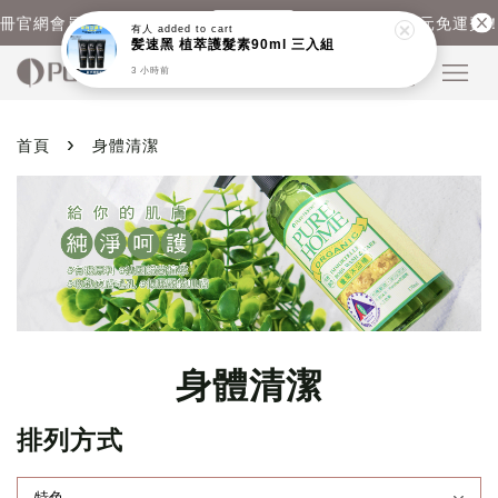
登入會員
冊官網會員領取首購優惠！
官網結帳滿1500元免運費！ 
有人
added to cart
髪速黑 植萃護髮素90ml 三入組
3 小時前
›
首頁
身體清潔
身體清潔
排列方式