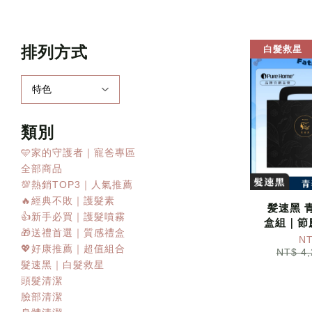
排列方式
白髮救星
類別
🩵家的守護者｜寵爸專區
全部商品
💯熱銷TOP3｜人氣推薦
🔥經典不敗｜護髮素
髪速黑 
👍新手必買｜護髮噴霧
盒組｜節
🎁送禮首選｜質感禮盒
NT
💖好康推薦｜超值組合
NT$ 4
髮速黑｜白髮救星
頭髮清潔
臉部清潔