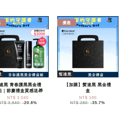
惠
優惠
速黑 青春護黑黑金禮
【加購】髪速黑 黑金禮
組｜節慶禮盒質感送🎁
盒
NT$ 3,040
NT$ 180
NT$ 3,840
-20.8%
NT$ 280
-35.7%