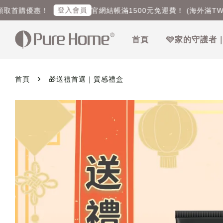
登入會員
首購優惠！
官網結帳滿1500元免運費！ (海外滿TWD60
首頁
🩵家的守護者
›
首頁
🎁送禮首選｜質感禮盒