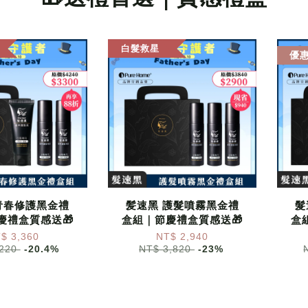
白髮救星
優
青春修護黑金禮
髪速黑 護髮噴霧黑金禮
髮
慶禮盒質感送🎁
盒組｜節慶禮盒質感送🎁
盒
$ 3,360
NT$ 2,940
,220
-20.4%
NT$ 3,820
-23%