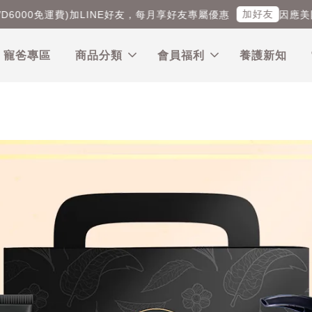
加好友
00免運費)
加LINE好友，每月享好友專屬優惠
因應美國海
｜寵爸專區
商品分類
會員福利
養護新知