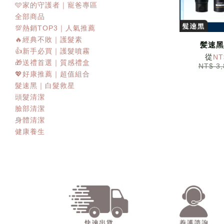
🩵家的守護者｜寵爸專區
全部商品
💯熱銷TOP3｜人氣推薦
🔥經典不敗｜護髮素
髪速黑
👍新手必買｜護髮噴霧
從
NT
🎁送禮首選｜質感禮盒
NT$ 3
💖好康推薦｜超值組合
髮速黑｜白髮救星
頭髮清潔
臉部清潔
身體清潔
健康養生