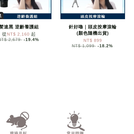
髪速黑 逆齡養護組
針好嚕｜頭皮按摩滾輪
(顏色隨機出貨)
從
起
NT$ 2,160
NT$ 2,679
-19.4%
NT$ 899
NT$ 1,099
-18.2%