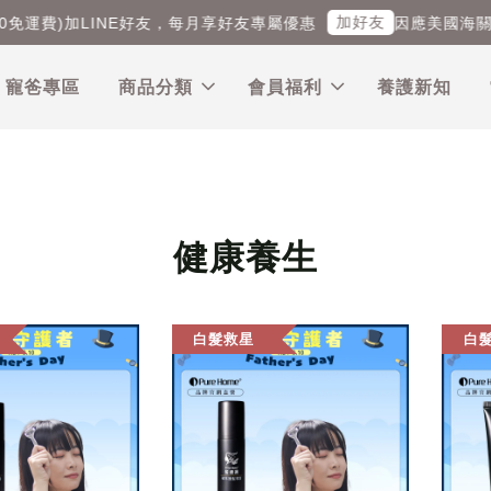
加好友
免運費)
加LINE好友，每月享好友專屬優惠
因應美國海關
｜寵爸專區
商品分類
會員福利
養護新知
健康養生
白髮救星
白