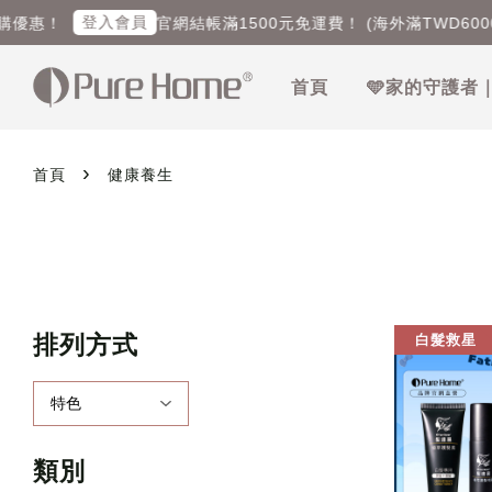
登入會員
優惠！
官網結帳滿1500元免運費！ (海外滿TWD6000
首頁
🩵家的守護者
›
首頁
健康養生
排列方式
白髮救星
類別