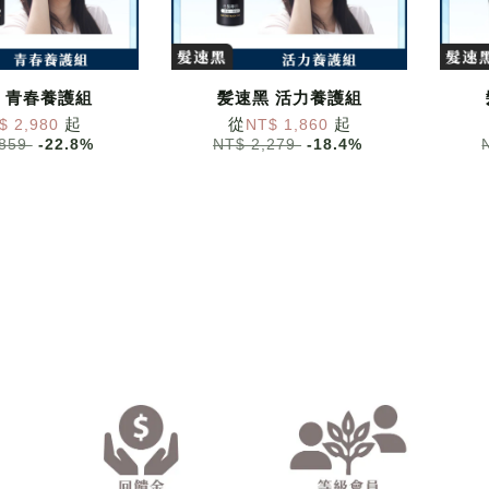
 青春養護組
髪速黑 活力養護組
起
從
起
$ 2,980
NT$ 1,860
,859
-22.8%
NT$ 2,279
-18.4%