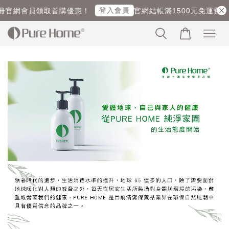
登入會員
冊官網會員領取首購優惠！
官網結帳滿1500元免運費！ (