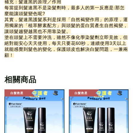
補充：髮速黑的原理／作用
每當提到髮速黑不是染髮劑時，最多人的第一反應是:那怎
麼能讓頭髮變色呢?
其實，髮速黑護髮系列是採用「自然褐變作用」的原理，運
用獨家的「植萃酵素配方」與頭髮的蛋白質產生自然褐變，
讓頭髮越變越黑也不用靠染髮。
塗在頭髮上不需要沖洗，雖然不像化學染髮劑立即見效，但
絕對能安心天天使用，每天只要花60秒，連續使用3天以上
就能感覺到髮色的變化，保護頭皮也解決白髮問題，一兼兩
顧！
相關商品
白髮救星
白髮救星