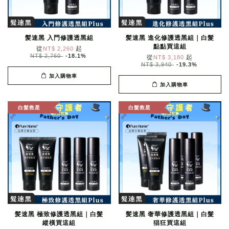
髪速黑 入門修護透黑組
髪速黑 進化修護透黑組｜白髮
點點買這組
從
起
NT$ 2,260
NT$ 2,760
-18.1%
從
起
NT$ 3,180
NT$ 3,940
-19.3%
加入購物車
加入購物車
白髮救星
白髮救星
髪速黑 極致修護透黑組｜白髮
髪速黑 奢華修護透黑組｜白髮
縱橫買這組
猖狂買這組