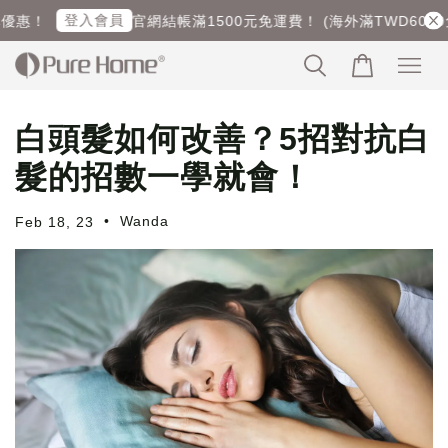
登入會員
惠！
官網結帳滿1500元免運費！ (海外滿TWD6000免運
白頭髮如何改善？5招對抗白
髮的招數一學就會！
•
Wanda
Feb 18, 23