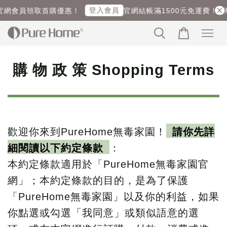
登入會員
網會員領取首購優惠！
官網結帳滿1500元免運費！ (海外
購 物 政 策 Shopping Terms
歡迎你來到PureHome無毒家園！
請你先詳
細閱讀以下約定條款
：
本約定條款適用於「PureHome無毒家園官
網」；本約定條款的目的，是為了保護
「PureHome無毒家園」以及你的利益，如果
你點選或勾選「我同意」或類似語意的選