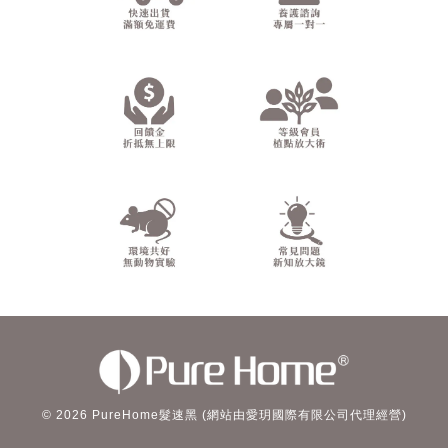
© 2026 PureHome髮速黑 (網站由愛玥國際有限公司代理經營)