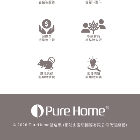
© 2026 PureHome髮速黑 (網站由愛玥國際有限公司代理經營)