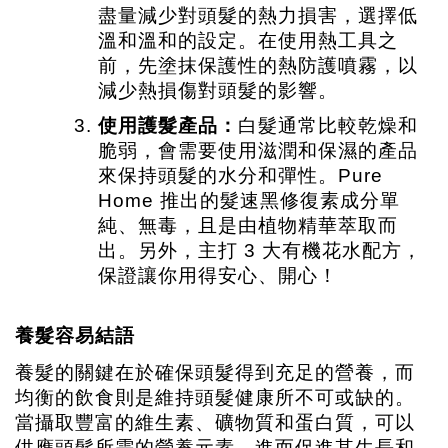
盡量減少對頭髮的熱力損害，選擇低
溫和溫和的設定。在使用熱工具之
前，先塗抹保護性的熱防護噴霧，以
減少熱損傷對頭髮的影響。
使用護髮產品：
白髮通常比較乾燥和
脆弱，會需要使用滋潤和保濕的產品
來保持頭髮的水分和彈性。Pure 
Home 推出的髮速黑修復素成分單
純、無毒，且是由植物精華萃取而
出。另外，主打 3 大有機花水配方，
保證讓你用得安心、開心！
養髮容易結語
養髮的關鍵在於確保頭髮得到充足的營養，而
均衡的飲食則是維持頭髮健康所不可或缺的。
當攝取豐富的維生素、礦物質和蛋白質，可以
供應頭髮所需的營養元素，進而促進其生長和