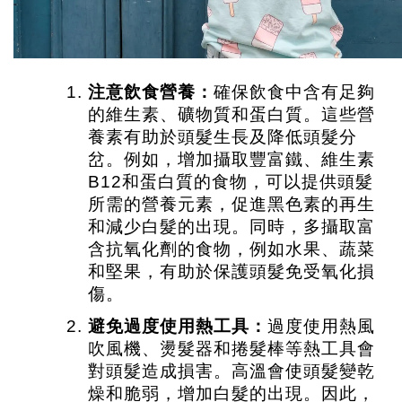
注意飲食營養：
確保飲食中含有足夠
的維生素、礦物質和蛋白質。這些營
養素有助於頭髮生長及降低頭髮分
岔。例如，增加攝取豐富鐵、維生素
B12和蛋白質的食物，可以提供頭髮
所需的營養元素，促進黑色素的再生
和減少白髮的出現。同時，多攝取富
含抗氧化劑的食物，例如水果、蔬菜
和堅果，有助於保護頭髮免受氧化損
傷。
避免過度使用熱工具：
過度使用熱風
吹風機、燙髮器和捲髮棒等熱工具會
對頭髮造成損害。高溫會使頭髮變乾
燥和脆弱，增加白髮的出現。因此，