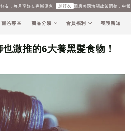
加好友
每月享好友專屬優惠
因應美國海關政策調整，申報金額可能
｜寵爸專區
商品分類
會員福利
養護新知
師也激推的6大養黑髮食物！