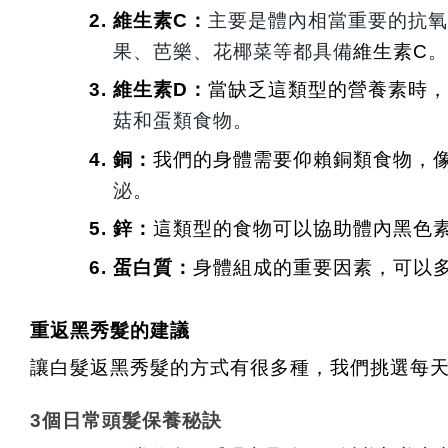
維生素C：
主要是體內相當重要的抗氧
果、芭樂、花椰菜等都具備
維生素C
。
維生素D：
當缺乏這類型的營養素時，
菇和蛋類食物。
銅：
我們的身體需要仰賴銅類食物，
泌。
鋅：
這類型的食物可以協助體內黑色
蛋白質：
身體組成的重要因素，可以
重返黑秀髮的建議
讓白髮返黑秀髮的方式有很多種，我們挑選每
3個日常頭髮保養秘訣