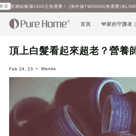
網結帳滿1500元免運費！ (海外滿TWD6000免運費)
加LINE好友，
首頁
🩵家的守護者
頂上白髮看起來超老？營養
•
Wanda
Feb 24, 23