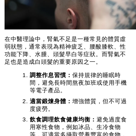
在中醫理論中，腎氣不足是一種常見的體質虛
弱狀態，通常表現為精神疲乏、腰酸膝軟、性
功能下降、水腫、頭髮早白等症狀。而腎氣不
足也是造成白頭髮的重要原因之一。
調整作息習慣：
保持規律的睡眠時
間，避免長時間熬夜加班或使用手機
等電子產品。
適當鍛煉身體：
增強體質，但不可過
度疲勞。
飲食調理飲食健康均衡：
避免過度食
用寒性食物，例如冰品、生冷食物
等，可適當多攝取營養豐富的食物，