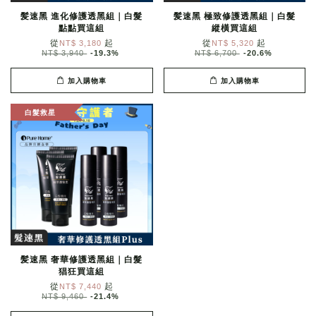
髪速黑 進化修護透黑組｜白髮
髪速黑 極致修護透黑組｜白髮
點點買這組
縱橫買這組
從
起
從
起
NT$ 3,180
NT$ 5,320
NT$ 3,940
-19.3%
NT$ 6,700
-20.6%
加入購物車
加入購物車
白髮救星
髪速黑 奢華修護透黑組｜白髮
猖狂買這組
從
起
NT$ 7,440
NT$ 9,460
-21.4%