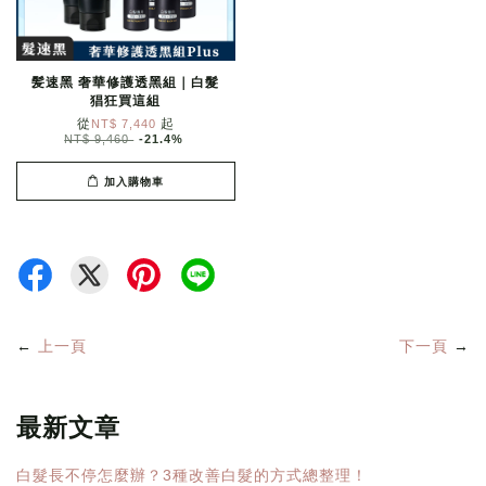
髪速黑 奢華修護透黑組｜白髮
猖狂買這組
從
起
NT$ 7,440
NT$ 9,460
-21.4%
加入購物車
←
上一頁
下一頁
→
最新文章
白髮長不停怎麼辦？3種改善白髮的方式總整理！