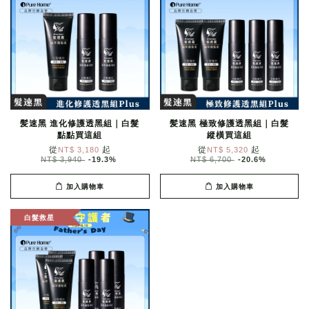
髪速黑 進化修護透黑組｜白髮
髪速黑 極致修護透黑組｜白髮
點點買這組
縱橫買這組
從
起
從
起
NT$ 3,180
NT$ 5,320
NT$ 3,940
-19.3%
NT$ 6,700
-20.6%
加入購物車
加入購物車
白髮救星