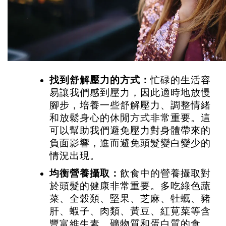
找到舒解壓力的方式：
忙碌的生活容
易讓我們感到壓力，因此適時地放慢
腳步，培養一些舒解壓力、調整情緒
和放鬆身心的休閒方式非常重要。這
可以幫助我們避免壓力對身體帶來的
負面影響，進而避免頭髮變白變少的
情況出現。
均衡營養攝取：
飲食中的營養攝取對
於頭髮的健康非常重要。多吃綠色蔬
菜、全穀類、堅果、芝麻、牡蠣、豬
肝、蝦子、肉類、黃豆、紅莧菜等含
豐富維生素、礦物質和蛋白質的食