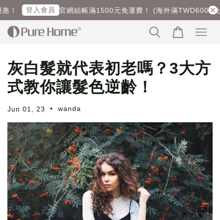
登入會員
惠！
官網結帳滿1500元免運費！ (海外滿TWD6000免運
灰白髮就代表初老嗎？3大方
式教你讓髮色逆齡！
•
wanda
Jun 01, 23