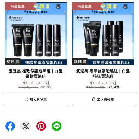
白髮救星
白髮救星
髪速黑 極致修護透黑組｜白髮
髪速黑 奢華修護透黑組｜白髮
縱橫買這組
猖狂買這組
從
起
從
起
NT$ 5,320
NT$ 7,440
NT$ 6,700
-20.6%
NT$ 9,460
-21.4%
加入購物車
加入購物車