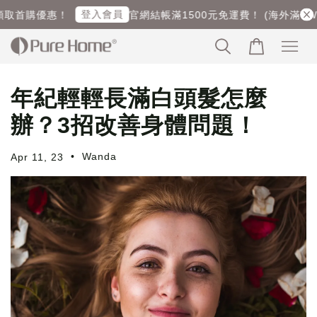
登入會員
首購優惠！
官網結帳滿1500元免運費！ (海外滿TWD6
年紀輕輕長滿白頭髮怎麼
辦？3招改善身體問題！
•
Wanda
Apr 11, 23